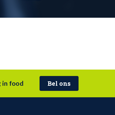
 in food
Bel ons