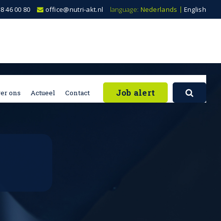
8 46 00 80
office@nutri-akt.nl
language:
Nederlands
English
Job alert
er ons
Actueel
Contact