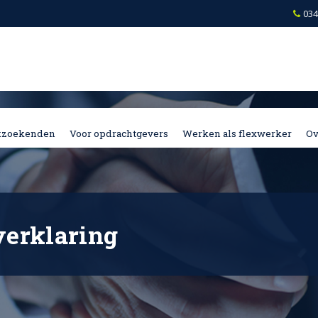
034
kzoekenden
Voor opdrachtgevers
Werken als flexwerker
Ov
verklaring