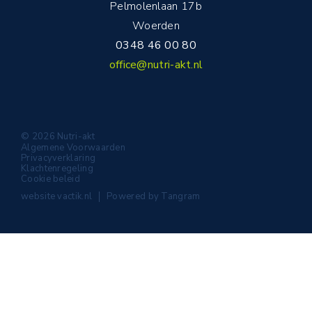
Pelmolenlaan 17b
Woerden
0348 46 00 80
office@nutri-akt.nl
© 2026 Nutri-akt
Algemene Voorwaarden
Privacyverklaring
Klachtenregeling
Cookie beleid
website
vactik.nl
Powered by
Tangram