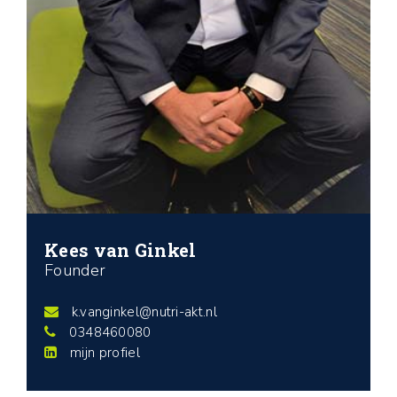
Kees van Ginkel
Founder
k.vanginkel@nutri-akt.nl
0348460080
mijn profiel