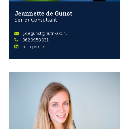
Jeannette de Gunst
Senior Consultant
j.degunst@nutri-akt.nl
0620958331
mijn profiel