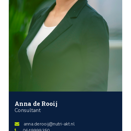
Anna de Rooij
Consultant
anna.derooij@nutri-akt.nl
0649999350