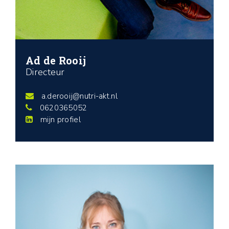
Ad de Rooij
Directeur
a.derooij@nutri-akt.nl
0620365052
mijn profiel