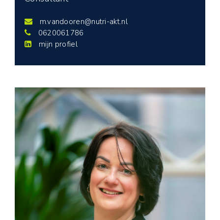
m.vandooren@nutri-akt.nl
0620061786
mijn profiel