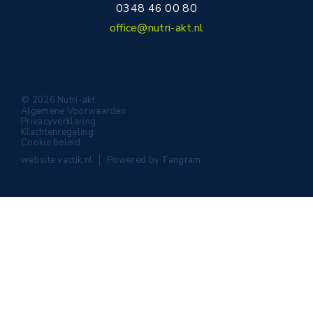
0348 46 00 80
office@nutri-akt.nl
© 2026 Nutri-akt
Algemene Voorwaarden
Privacyverklaring
Klachtenregeling
Cookie beleid
website
vactik.nl
Powered by
Tangram