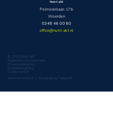
Nutri-akt
Pelmolenlaan 17b
Woerden
0348 46 00 80
office@nutri-akt.nl
© 2026 Nutri-akt
Algemene Voorwaarden
Privacyverklaring
Klachtenregeling
Cookie beleid
website
vactik.nl
Powered by
Tangram