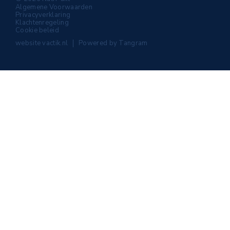
Algemene Voorwaarden
Privacyverklaring
Klachtenregeling
Cookie beleid
website
vactik.nl
Powered by
Tangram