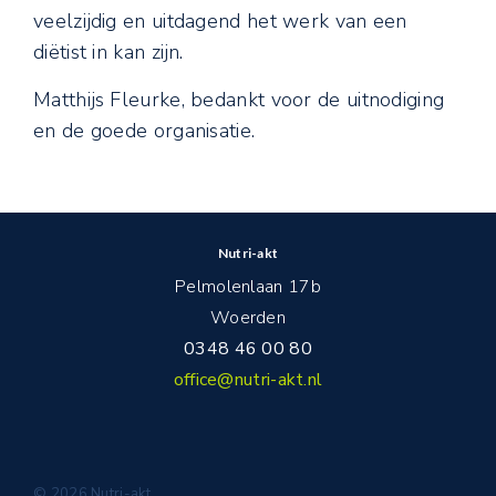
veelzijdig en uitdagend het werk van een
diëtist in kan zijn.
Matthijs Fleurke, bedankt voor de uitnodiging
en de goede organisatie.
Nutri-akt
Pelmolenlaan 17b
Woerden
0348 46 00 80
office@nutri-akt.nl
© 2026 Nutri-akt