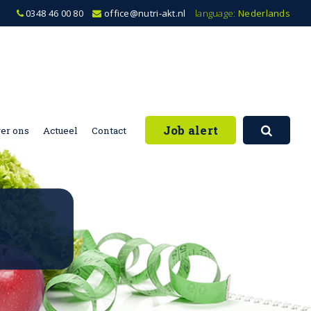
0348 46 00 80
office@nutri-akt.nl
language:
Nederlands
Job alert
er ons
Actueel
Contact