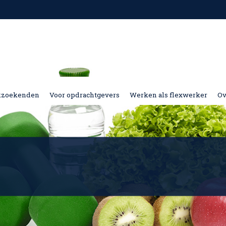
kzoekenden
Voor opdrachtgevers
Werken als flexwerker
Ov