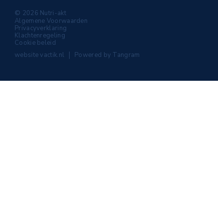
© 2026 Nutri-akt
Algemene Voorwaarden
Privacyverklaring
Klachtenregeling
Cookie beleid
website
vactik.nl
Powered by
Tangram