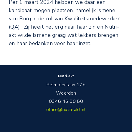
Per 1 maart 2024 hebben we daar een
kandidaat mogen plaatsen, namelijk Ismene
von Burg in de rol van Kwaliteitsmedewerker
(QA). Zij heeft het erg naar haar zin en Nutri-
akt wilde Ismene graag wat lekkers brengen
en haar bedanken voor haar inzet.
Nutri-akt
Pelmolenlaan 17b
Woerden
0348 46 00 80
office@nutri-akt.nl