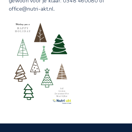
gewoon voor je klaar: 0348 460080 of
office@nutri-akt.nl.