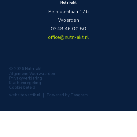
Nutri-akt
Pelmolenlaan 17b
Woerden
0348 46 00 80
office@nutri-akt.nl
© 2026 Nutri-akt
Algemene Voorwaarden
Privacyverklaring
Klachtenregeling
Cookie beleid
website
vactik.nl
Powered by
Tangram