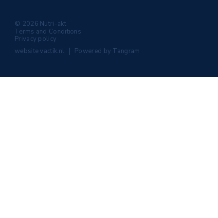
© 2026 Nutri-akt
Terms and Conditions
Privacy policy
website
vactik.nl
Powered by
Tangram