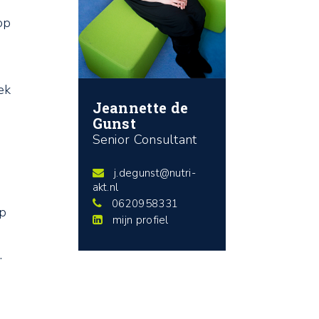
op
ek
Jeannette de
Gunst
Senior Consultant
j.degunst@nutri-
akt.nl
0620958331
op
mijn profiel
.