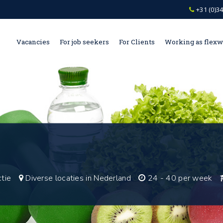
+31 (0)34
Vacancies
For job seekers
For Clients
Working as flex
tie
Diverse locaties in Nederland
24 - 40 per week