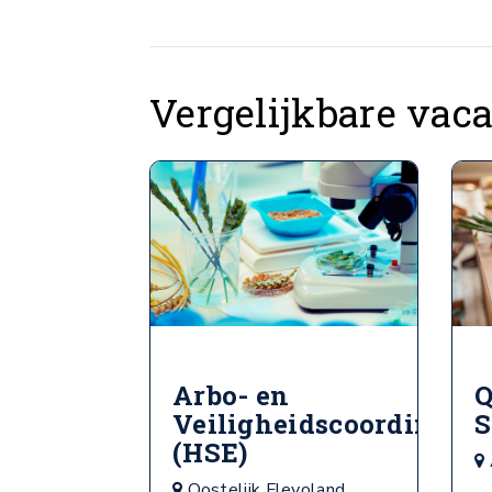
Vergelijkbare vac
Arbo- en
Q
Veiligheidscoordinator
S
(HSE)
Oostelijk Flevoland