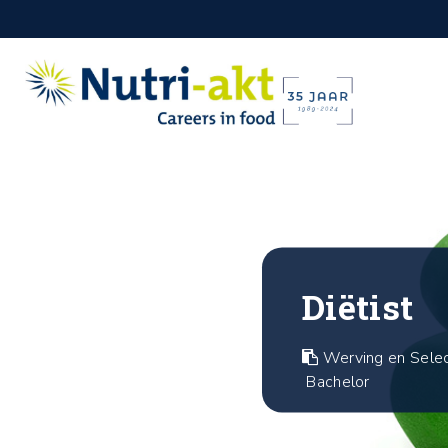
Diëtist
Werving en Selec
Bachelor