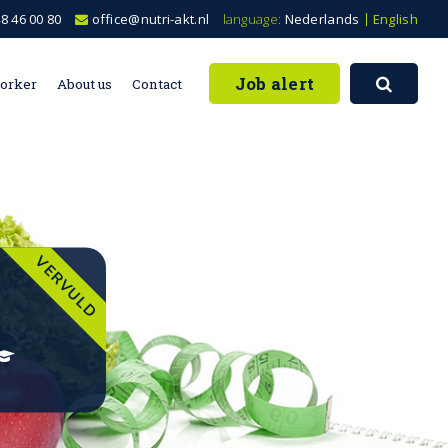
8 46 00 80
office@nutri-akt.nl
language:
Nederlands
English
Job alert
worker
About us
Contact
VERVULD