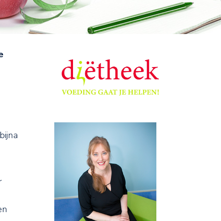
e
bijna
r
en